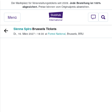
Der Marktplatz für Veranstaltungstickets seit 2009.
Jede Bestellung ist 100%
ans Tickets kaufen & verkaufen
abgesichert.
Preise können vom Originalpreis abweichen.
StubHub - Wo Fans
Menü
Sienna Spiro
Brussels Tickets
Di., 16. März 2027
•
18:30
at
Forest National
,
Brussels
,
BRU