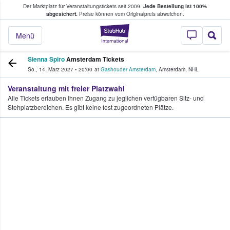
Der Marktplatz für Veranstaltungstickets seit 2009.
Jede Bestellung ist 100%
ans Tickets kaufen & verkaufen
abgesichert.
Preise können vom Originalpreis abweichen.
StubHub - Wo Fans
Menü
Sienna Spiro
Amsterdam Tickets
So., 14. März 2027
•
20:00
at
Gashouder Amsterdam
,
Amsterdam
,
NHL
Veranstaltung mit freier Platzwahl
Alle Tickets erlauben Ihnen Zugang zu jeglichen verfügbaren Sitz- und
Stehplatzbereichen. Es gibt keine fest zugeordneten Plätze.