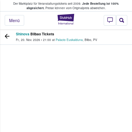
Der Marktplatz für Veranstaltungstickets seit 2009.
Jede Bestellung ist 100%
ans Tickets kaufen & verkaufen
abgesichert.
Preise können vom Originalpreis abweichen.
StubHub - Wo Fans
Menü
Shinova
Bilbao Tickets
Fr., 20. Nov. 2026
•
21:00
at
Palacio Euskalduna
,
Bilbo
,
PV