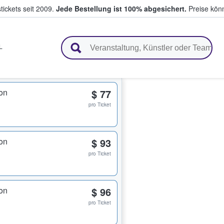
tickets seit 2009.
Jede Bestellung ist 100% abgesichert.
Preise könn
en & verkaufen
L
on
$ 77
pro Ticket
on
$ 93
pro Ticket
on
$ 96
pro Ticket