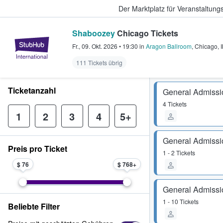
Der Marktplatz für Veranstaltungs
Shaboozey
Chicago Tickets
StubHub - Wo Fans Tickets kauf
Fr., 09. Okt. 2026
•
19:30
in
Aragon Ballroom
,
Chicago
,
I
111 Tickets übrig
Ticketanzahl
General Admissi
4 Tickets
1
2
3
4
5+
General Admissi
Preis pro Ticket
1 - 2 Tickets
$ 76
$ 768
General Admissi
1 - 10 Tickets
Beliebte Filter