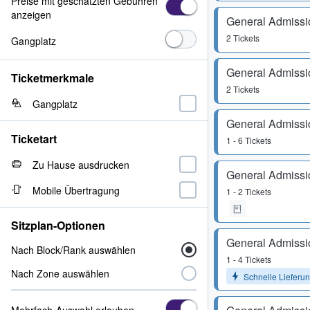
Preise mit geschätzten Gebühren
anzeigen
General Admissi
2 Tickets
Gangplatz
General Admissi
Ticketmerkmale
2 Tickets
Gangplatz
General Admissi
Ticketart
1 - 6 Tickets
Zu Hause ausdrucken
General Admissi
Mobile Übertragung
1 - 2 Tickets
Sitzplan-Optionen
General Admissi
Nach Block/Rank auswählen
1 - 4 Tickets
Nach Zone auswählen
Schnelle Lieferu
Mehrfach-Auswahl erlauben