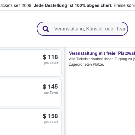
tickets seit 2009.
Jede Bestellung ist 100% abgesichert.
Preise könn
en & verkaufen
Veranstaltung mit freier Platzwa
$ 118
Alle Tickets erlauben Ihnen Zugang zu je
pro Ticket
zugeordneten Plätze.
$ 145
pro Ticket
$ 158
pro Ticket