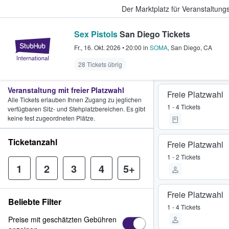
Der Marktplatz für Veranstaltungs
Sex Pistols
San Diego Tickets
StubHub - Wo Fans Tickets kauf
Fr., 16. Okt. 2026
•
20:00
in
SOMA
,
San Diego
,
CA
28 Tickets übrig
Veranstaltung mit freier Platzwahl
Freie Platzwahl
Alle Tickets erlauben Ihnen Zugang zu jeglichen
1 - 4 Tickets
verfügbaren Sitz- und Stehplatzbereichen. Es gibt
keine fest zugeordneten Plätze.
Ticketanzahl
Freie Platzwahl
1 - 2 Tickets
1
2
3
4
5+
Freie Platzwahl
Beliebte Filter
1 - 4 Tickets
Preise mit geschätzten Gebühren