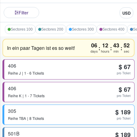
Filter
USD
Sectores 100
Sectores 200
Sectores 300
Sectores 400
Se
06
12
43
52
:
:
:
In ein paar Tagen ist es so weit!
days
hours
min
sec
406
$ 67
Reihe
J
1 - 6 Tickets
pro Ticket
406
$ 67
Reihe
K
1 - 7 Tickets
pro Ticket
305
$ 189
Reihe
TBA
8 Tickets
pro Ticket
501B
$ 189