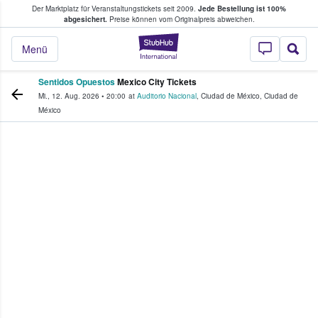
Der Marktplatz für Veranstaltungstickets seit 2009.
Jede Bestellung ist 100%
ans Tickets kaufen & verkaufen
abgesichert.
Preise können vom Originalpreis abweichen.
StubHub - Wo Fans
Menü
Sentidos Opuestos
Mexico City Tickets
Mi., 12. Aug. 2026
•
20:00
at
Auditorio Nacional
,
Ciudad de México
,
Ciudad de
México