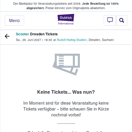
Der Marktplatz für Veranstaltungstickets seit 2009.
Jede Bestellung ist 100%
ans Tickets kaufen & verkaufen
abgesichert.
Preise können vom Originalpreis abweichen.
StubHub - Wo Fans
Menü
Scooter
Dresden Tickets
Sa., 26. Juni 2027
•
18:30
at
Rudolf-Harbig-Stadion
,
Dresden
,
Sachsen
Keine Tickets... Was nun?
Im Moment sind für diese Veranstaltung keine
Tickets verfügbar – bitte schauen Sie in Kürze
nochmal vorbei!