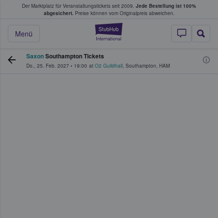
Der Marktplatz für Veranstaltungstickets seit 2009.
Jede Bestellung ist 100%
ans Tickets kaufen & verkaufen
abgesichert.
Preise können vom Originalpreis abweichen.
StubHub - Wo Fans
Menü
Saxon
Southampton Tickets
Do., 25. Feb. 2027
•
19:00
at
O2 Guildhall
,
Southampton
,
HAM