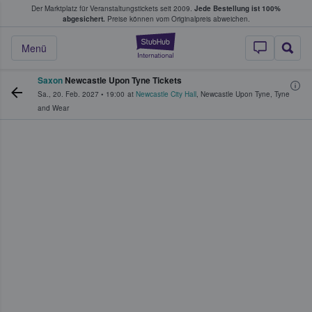
Der Marktplatz für Veranstaltungstickets seit 2009.
Jede Bestellung ist 100%
ans Tickets kaufen & verkaufen
abgesichert.
Preise können vom Originalpreis abweichen.
StubHub - Wo Fans
Menü
Saxon
Newcastle Upon Tyne Tickets
Sa., 20. Feb. 2027
•
19:00
at
Newcastle City Hall
,
Newcastle Upon Tyne
,
Tyne
and Wear