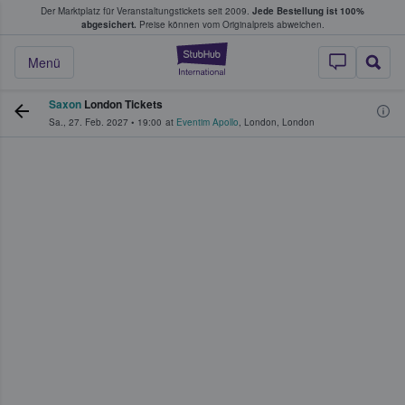
Der Marktplatz für Veranstaltungstickets seit 2009.
Jede Bestellung ist 100%
ans Tickets kaufen & verkaufen
abgesichert.
Preise können vom Originalpreis abweichen.
StubHub - Wo Fans
Menü
Saxon
London Tickets
Sa., 27. Feb. 2027
•
19:00
at
Eventim Apollo
,
London
,
London