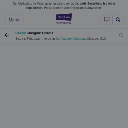
Der Marktplatz für Veranstaltungstickets seit 2009.
Jede Bestellung ist 100%
ans Tickets kaufen & verkaufen
abgesichert.
Preise können vom Originalpreis abweichen.
StubHub - Wo Fans
Menü
Saxon
Glasgow Tickets
So., 14. Feb. 2027
•
19:00
at
O2 Academy Glasgow
,
Glasgow
,
GLG