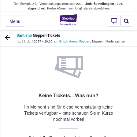
Der Marktplatz für Veranstaltungstickets seit 2009.
Jede Bestellung ist 100%
ans Tickets kaufen & verkaufen
abgesichert.
Preise können vom Originalpreis abweichen.
StubHub - Wo Fans
Menü
Santiano
Meppen Tickets
Fr., 11. Juni 2027
•
20:00
at
Hänsch Arena Meppen
,
Meppen
,
Niedersachsen
Keine Tickets... Was nun?
Im Moment sind für diese Veranstaltung keine
Tickets verfügbar – bitte schauen Sie in Kürze
nochmal vorbei!