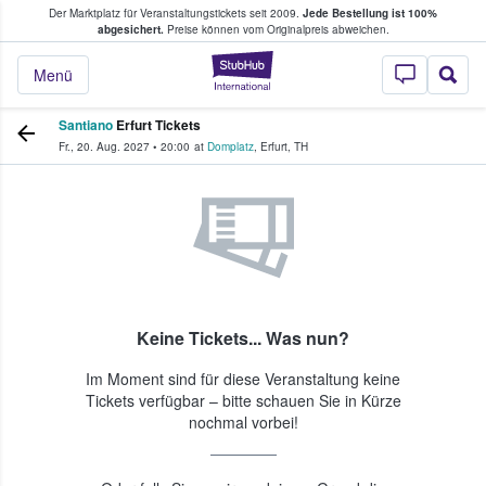
Der Marktplatz für Veranstaltungstickets seit 2009.
Jede Bestellung ist 100%
ans Tickets kaufen & verkaufen
abgesichert.
Preise können vom Originalpreis abweichen.
StubHub - Wo Fans
Menü
Santiano
Erfurt Tickets
Fr., 20. Aug. 2027
•
20:00
at
Domplatz
,
Erfurt
,
TH
Keine Tickets... Was nun?
Im Moment sind für diese Veranstaltung keine
Tickets verfügbar – bitte schauen Sie in Kürze
nochmal vorbei!