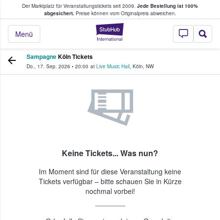
Der Marktplatz für Veranstaltungstickets seit 2009.
Jede Bestellung ist 100%
ans Tickets kaufen & verkaufen
abgesichert.
Preise können vom Originalpreis abweichen.
StubHub - Wo Fans
Menü
Sampagne
Köln Tickets
Do., 17. Sep. 2026
•
20:00
at
Live Music Hall
,
Köln
,
NW
Keine Tickets... Was nun?
Im Moment sind für diese Veranstaltung keine
Tickets verfügbar – bitte schauen Sie in Kürze
nochmal vorbei!