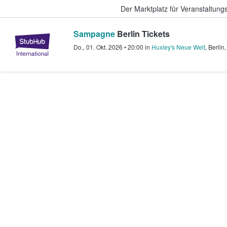
Der Marktplatz für Veranstaltungs
Sampagne
Berlin Tickets
StubHub - Wo Fans Tickets kauf
Do., 01. Okt. 2026
•
20:00
in
Huxley's Neue Welt
,
Berlin