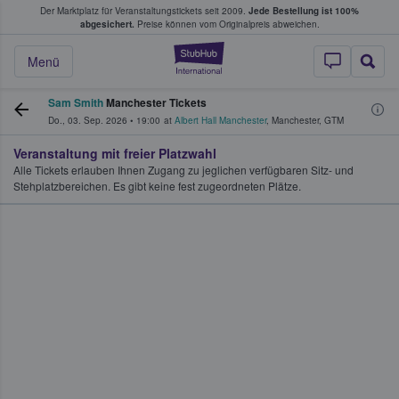
Der Marktplatz für Veranstaltungstickets seit 2009.
Jede Bestellung ist 100%
ans Tickets kaufen & verkaufen
abgesichert.
Preise können vom Originalpreis abweichen.
StubHub - Wo Fans
Menü
Sam Smith
Manchester Tickets
Do., 03. Sep. 2026
•
19:00
at
Albert Hall Manchester
,
Manchester
,
GTM
Veranstaltung mit freier Platzwahl
Alle Tickets erlauben Ihnen Zugang zu jeglichen verfügbaren Sitz- und
Stehplatzbereichen. Es gibt keine fest zugeordneten Plätze.