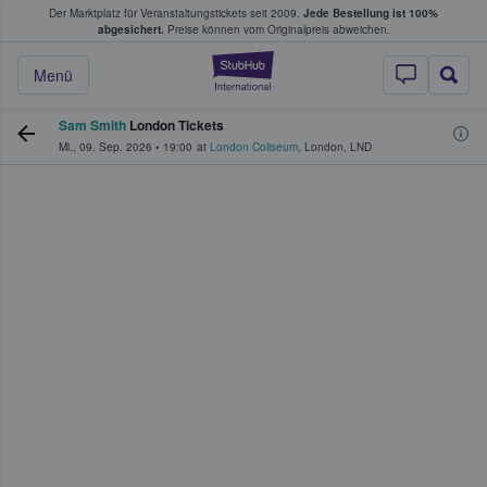
Der Marktplatz für Veranstaltungstickets seit 2009.
Jede Bestellung ist 100%
ans Tickets kaufen & verkaufen
abgesichert.
Preise können vom Originalpreis abweichen.
StubHub - Wo Fans
Menü
Sam Smith
London Tickets
Mi., 09. Sep. 2026
•
19:00
at
London Coliseum
,
London
,
LND