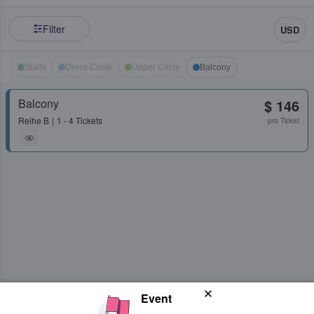
Filter
USD
Stalls
Dress Circle
Upper Circle
Balcony
Balcony
$ 146
Reihe
B
1 - 4 Tickets
pro Ticket
Event