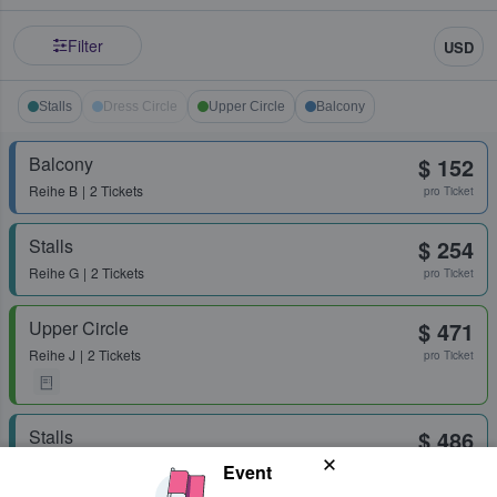
Filter
USD
Stalls
Dress Circle
Upper Circle
Balcony
Balcony
$ 152
Reihe
B
2 Tickets
pro Ticket
Stalls
$ 254
Reihe
G
2 Tickets
pro Ticket
Upper Circle
$ 471
Reihe
J
2 Tickets
pro Ticket
Stalls
$ 486
Reihe
E
2 Tickets
pro Ticket
Event