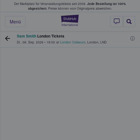
Der Marktplatz für Veranstaltungstickets seit 2009.
Jede Bestellung ist 100%
ans Tickets kaufen & verkaufen
abgesichert.
Preise können vom Originalpreis abweichen.
StubHub - Wo Fans
Menü
Sam Smith
London Tickets
Di., 08. Sep. 2026
•
19:00
at
London Coliseum
,
London
,
LND