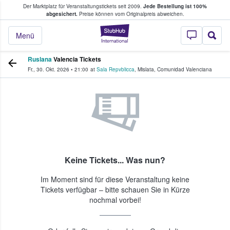
Der Marktplatz für Veranstaltungstickets seit 2009.
Jede Bestellung ist 100%
ans Tickets kaufen & verkaufen
abgesichert.
Preise können vom Originalpreis abweichen.
StubHub - Wo Fans
Menü
Ruslana
Valencia Tickets
Fr., 30. Okt. 2026
•
21:00
at
Sala Repvblicca
,
Mislata
,
Comunidad Valenciana
Keine Tickets... Was nun?
Im Moment sind für diese Veranstaltung keine
Tickets verfügbar – bitte schauen Sie in Kürze
nochmal vorbei!