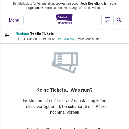
Der Marktplatz für Veranstaltungstickets seit 2009.
Jede Bestellung ist 100%
ans Tickets kaufen & verkaufen
abgesichert.
Preise können vom Originalpreis abweichen.
StubHub - Wo Fans
Menü
Ruslana
Sevilla Tickets
Sa., 24. Okt. 2026
•
21:00
at
Sala Pandora
,
Sevilla
,
Andalucía
Keine Tickets... Was nun?
Im Moment sind für diese Veranstaltung keine
Tickets verfügbar – bitte schauen Sie in Kürze
nochmal vorbei!