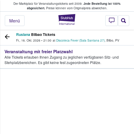
Der Marktplatz für Veranstaltungstickets seit 2009.
Jede Bestellung ist 100%
ans Tickets kaufen & verkaufen
abgesichert.
Preise können vom Originalpreis abweichen.
StubHub - Wo Fans
Menü
Ruslana
Bilbao Tickets
Fr., 16. Okt. 2026
•
21:00
at
Discoteca Fever (Sala Santana 27)
,
Bilbo
,
PV
Veranstaltung mit freier Platzwahl
Alle Tickets erlauben Ihnen Zugang zu jeglichen verfügbaren Sitz- und
Stehplatzbereichen. Es gibt keine fest zugeordneten Plätze.