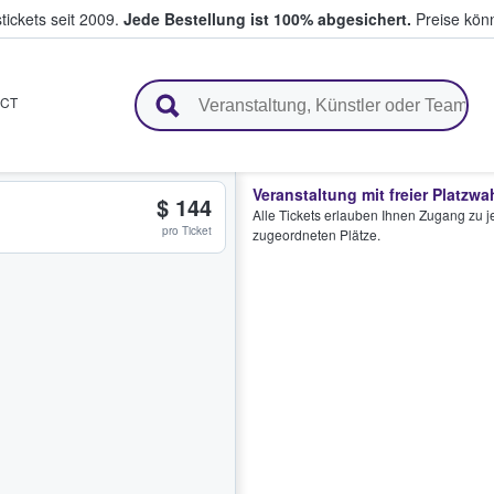
tickets seit 2009.
Jede Bestellung ist 100% abgesichert.
Preise könn
en & verkaufen
CT
Veranstaltung mit freier Platzwa
$ 144
Alle Tickets erlauben Ihnen Zugang zu je
pro Ticket
zugeordneten Plätze.