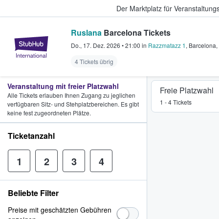
Der Marktplatz für Veranstaltungs
Ruslana
Barcelona Tickets
StubHub - Wo Fans Tickets kauf
Do., 17. Dez. 2026
•
21:00
in
Razzmatazz 1
,
Barcelona
,
4 Tickets übrig
Veranstaltung mit freier Platzwahl
Freie Platzwahl
Alle Tickets erlauben Ihnen Zugang zu jeglichen
1 - 4 Tickets
verfügbaren Sitz- und Stehplatzbereichen. Es gibt
keine fest zugeordneten Plätze.
Ticketanzahl
1
2
3
4
Beliebte Filter
Preise mit geschätzten Gebühren