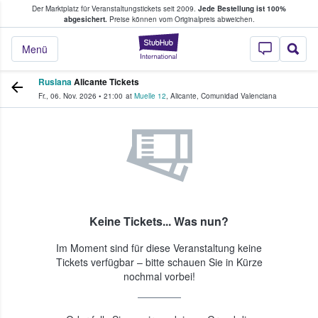
Der Marktplatz für Veranstaltungstickets seit 2009.
Jede Bestellung ist 100%
ans Tickets kaufen & verkaufen
abgesichert.
Preise können vom Originalpreis abweichen.
StubHub - Wo Fans
Menü
Ruslana
Alicante Tickets
Fr., 06. Nov. 2026
•
21:00
at
Muelle 12
,
Alicante
,
Comunidad Valenciana
Keine Tickets... Was nun?
Im Moment sind für diese Veranstaltung keine
Tickets verfügbar – bitte schauen Sie in Kürze
nochmal vorbei!