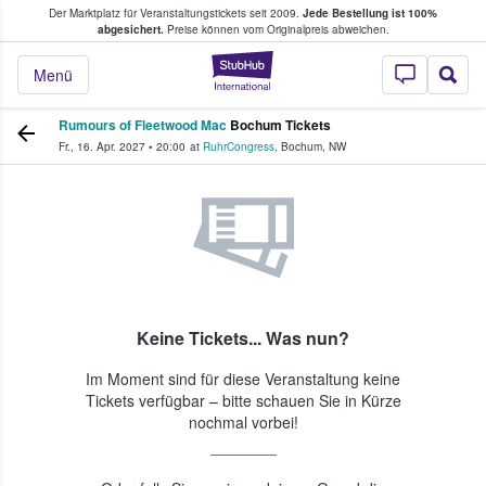
Der Marktplatz für Veranstaltungstickets seit 2009.
Jede Bestellung ist 100%
ans Tickets kaufen & verkaufen
abgesichert.
Preise können vom Originalpreis abweichen.
StubHub - Wo Fans
Menü
Rumours of Fleetwood Mac
Bochum Tickets
Fr., 16. Apr. 2027
•
20:00
at
RuhrCongress
,
Bochum
,
NW
Keine Tickets... Was nun?
Im Moment sind für diese Veranstaltung keine
Tickets verfügbar – bitte schauen Sie in Kürze
nochmal vorbei!