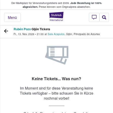
Der Marktplatz für Veranstaltungstickets seit 2009.
Jede Bestellung ist 100%
ans Tickets kaufen & verkaufen
abgesichert.
Preise können vom Originalpreis abweichen.
StubHub - Wo Fans
Menü
Rubén Pozo
Gijón Tickets
Fr., 13. Nov. 2026
•
21:00
at
Sala Acapulco
,
Gijón
,
Principado de Asturias
Keine Tickets... Was nun?
Im Moment sind für diese Veranstaltung keine
Tickets verfügbar – bitte schauen Sie in Kürze
nochmal vorbei!