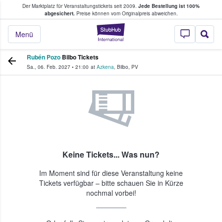
Der Marktplatz für Veranstaltungstickets seit 2009.
Jede Bestellung ist 100%
ans Tickets kaufen & verkaufen
abgesichert.
Preise können vom Originalpreis abweichen.
StubHub - Wo Fans
Menü
Rubén Pozo
Bilbo Tickets
Sa., 06. Feb. 2027
•
21:00
at
Azkena
,
Bilbo
,
PV
Keine Tickets... Was nun?
Im Moment sind für diese Veranstaltung keine
Tickets verfügbar – bitte schauen Sie in Kürze
nochmal vorbei!