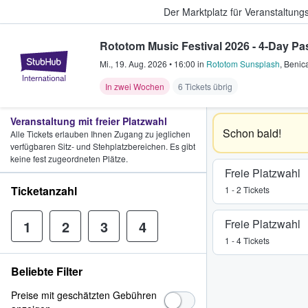
Der Marktplatz für Veranstaltungs
Rototom Music Festival 2026 - 4-Day Pa
StubHub - Wo Fans Tickets kauf
Mi., 19. Aug. 2026
•
16:00
in
Rototom Sunsplash
,
Benic
In zwei Wochen
6 Tickets übrig
Veranstaltung mit freier Platzwahl
Schon bald!
Alle Tickets erlauben Ihnen Zugang zu jeglichen
verfügbaren Sitz- und Stehplatzbereichen. Es gibt
keine fest zugeordneten Plätze.
Freie Platzwahl
Ticketanzahl
1 - 2 Tickets
Freie Platzwahl
1
2
3
4
1 - 4 Tickets
Beliebte Filter
Preise mit geschätzten Gebühren