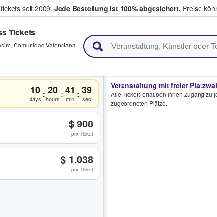
tickets seit 2009.
Jede Bestellung ist 100% abgesichert.
Preise könn
ss Tickets
en & verkaufen
asim
,
Comunidad Valenciana
Veranstaltung mit freier Platzwa
10
20
41
39
:
:
:
Alle Tickets erlauben Ihnen Zugang zu je
days
hours
min
sec
zugeordneten Plätze.
$ 908
pro Ticket
$ 1.038
pro Ticket