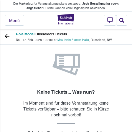
Der Marktplatz für Veranstaltungstickets seit 2009.
Jede Bestellung ist 100%
ans Tickets kaufen & verkaufen
abgesichert.
Preise können vom Originalpreis abweichen.
StubHub - Wo Fans
Menü
Role Model
Düsseldorf Tickets
Do., 17. Feb. 2028
•
20:00
at
Mitsubishi Electric Halle
,
Düsseldorf
,
NW
Keine Tickets... Was nun?
Im Moment sind für diese Veranstaltung keine
Tickets verfügbar – bitte schauen Sie in Kürze
nochmal vorbei!