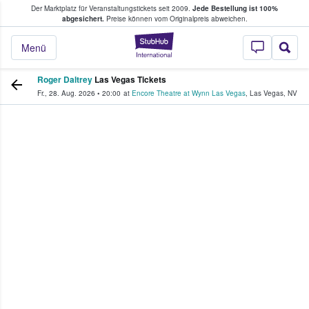
Der Marktplatz für Veranstaltungstickets seit 2009.
Jede Bestellung ist 100%
ans Tickets kaufen & verkaufen
abgesichert.
Preise können vom Originalpreis abweichen.
StubHub - Wo Fans
Menü
Roger Daltrey
Las Vegas Tickets
Fr., 28. Aug. 2026
•
20:00
at
Encore Theatre at Wynn Las Vegas
,
Las Vegas
,
NV