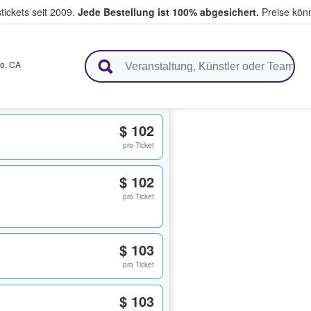
tickets seit 2009.
Jede Bestellung ist 100% abgesichert.
Preise könn
en & verkaufen
co
,
CA
$ 102
pro Ticket
$ 102
pro Ticket
$ 103
pro Ticket
$ 103