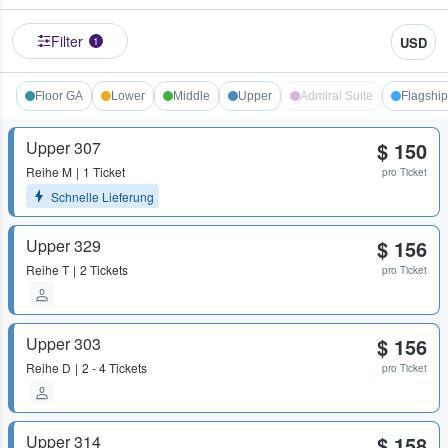
Filter
USD
1
Floor GA
Lower
Middle
Upper
Admiral Suite
Flagship
Upper 307
$ 150
Reihe
M
1 Ticket
pro Ticket
Schnelle Lieferung
Upper 329
$ 156
Reihe
T
2 Tickets
pro Ticket
Upper 303
$ 156
Reihe
D
2 - 4 Tickets
pro Ticket
Upper 314
$ 158