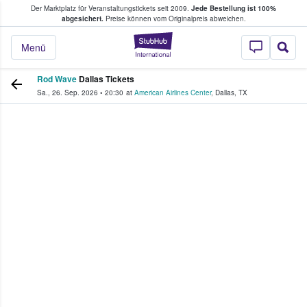
Der Marktplatz für Veranstaltungstickets seit 2009.
Jede Bestellung ist 100%
ans Tickets kaufen & verkaufen
abgesichert.
Preise können vom Originalpreis abweichen.
StubHub - Wo Fans
Menü
Rod Wave
Dallas Tickets
Sa., 26. Sep. 2026
•
20:30
at
American Airlines Center
,
Dallas
,
TX