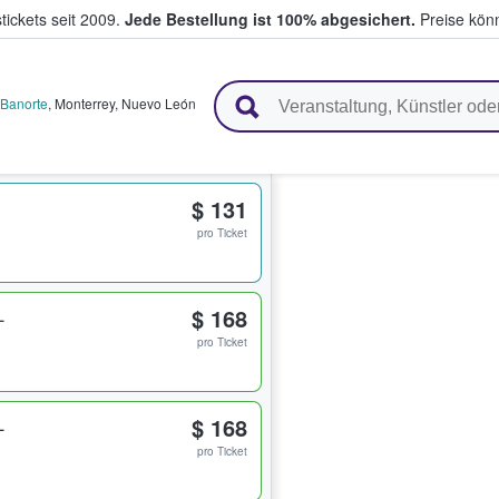
tickets seit 2009.
Jede Bestellung ist 100% abgesichert.
Preise könn
en & verkaufen
 Banorte
,
Monterrey
,
Nuevo León
$ 131
pro Ticket
L
$ 168
pro Ticket
L
$ 168
pro Ticket