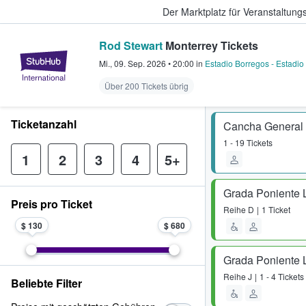
Der Marktplatz für Veranstaltungs
Rod Stewart
Monterrey Tickets
StubHub - Wo Fans Tickets kauf
Mi., 09. Sep. 2026
•
20:00
in
Estadio Borregos - Estadio
Über 200 Tickets übrig
Ticketanzahl
Cancha General
1 - 19 Tickets
1
2
3
4
5+
Grada Poniente 
Preis pro Ticket
Reihe
D
1 Ticket
$ 130
$ 680
Grada Poniente 
Reihe
J
1 - 4 Tickets
Beliebte Filter