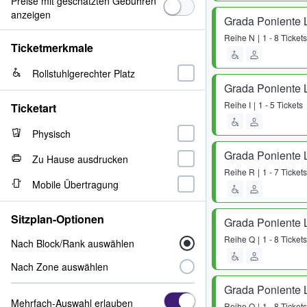
Preise mit geschätzten Gebühren
anzeigen
Grada Poniente 
Reihe
N
1 - 8 Tickets
Ticketmerkmale
Rollstuhlgerechter Platz
Grada Poniente 
Reihe
I
1 - 5 Tickets
Ticketart
Physisch
Grada Poniente 
Zu Hause ausdrucken
Reihe
R
1 - 7 Tickets
Mobile Übertragung
Sitzplan-Optionen
Grada Poniente 
Reihe
Q
1 - 8 Tickets
Nach Block/Rank auswählen
Nach Zone auswählen
Grada Poniente 
Mehrfach-Auswahl erlauben
Reihe
O
1 - 8 Tickets