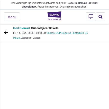
Der Marktplatz für Veranstaltungstickets seit 2009.
Jede Bestellung ist 100%
ans Tickets kaufen & verkaufen
abgesichert.
Preise können vom Originalpreis abweichen.
StubHub - Wo Fans
Menü
Rod Stewart
Guadalajara Tickets
Fr., 11. Sep. 2026
•
20:00
at
Coliseo GNP Seguros - Estadio 3 De
Marzo
,
Zapopan
,
Jalisco