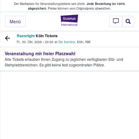
Der Marktplatz für Veranstaltungstickets seit 2009.
Jede Bestellung ist 100%
ans Tickets kaufen & verkaufen
abgesichert.
Preise können vom Originalpreis abweichen.
StubHub - Wo Fans
Menü
Razorlight
Köln Tickets
Fr., 30. Okt. 2026
•
20:00
at
Die Kantine
,
Köln
,
NW
Veranstaltung mit freier Platzwahl
Alle Tickets erlauben Ihnen Zugang zu jeglichen verfügbaren Sitz- und
Stehplatzbereichen. Es gibt keine fest zugeordneten Plätze.