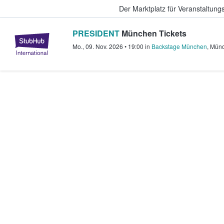
Der Marktplatz für Veranstaltungs
PRESIDENT
München Tickets
StubHub - Wo Fans Tickets kauf
Mo., 09. Nov. 2026
•
19:00
in
Backstage München
,
Mün