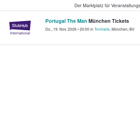
Der Marktplatz für Veranstaltungs
Portugal The Man
München Tickets
StubHub - Wo Fans Tickets kauf
Do., 19. Nov. 2026
•
20:00
in
TonHalle
,
München
,
BV