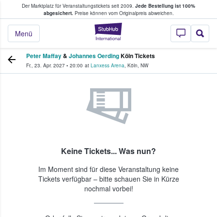
Der Marktplatz für Veranstaltungstickets seit 2009.
Jede Bestellung ist 100%
ans Tickets kaufen & verkaufen
abgesichert.
Preise können vom Originalpreis abweichen.
StubHub - Wo Fans
Menü
Peter Maffay
&
Johannes Oerding
Köln Tickets
Fr., 23. Apr. 2027
•
20:00
at
Lanxess Arena
,
Köln
,
NW
Keine Tickets... Was nun?
Im Moment sind für diese Veranstaltung keine
Tickets verfügbar – bitte schauen Sie in Kürze
nochmal vorbei!