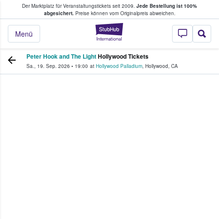
Der Marktplatz für Veranstaltungstickets seit 2009.
Jede Bestellung ist 100%
ans Tickets kaufen & verkaufen
abgesichert.
Preise können vom Originalpreis abweichen.
StubHub - Wo Fans
Menü
Peter Hook and The Light
Hollywood Tickets
Sa., 19. Sep. 2026
•
19:00
at
Hollywood Palladium
,
Hollywood
,
CA