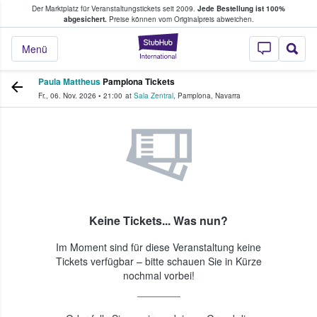
Der Marktplatz für Veranstaltungstickets seit 2009.
Jede Bestellung ist 100%
ans Tickets kaufen & verkaufen
abgesichert.
Preise können vom Originalpreis abweichen.
StubHub - Wo Fans
Menü
Paula Mattheus
Pamplona Tickets
Fr., 06. Nov. 2026
•
21:00
at
Sala Zentral
,
Pamplona
,
Navarra
Keine Tickets... Was nun?
Im Moment sind für diese Veranstaltung keine
Tickets verfügbar – bitte schauen Sie in Kürze
nochmal vorbei!