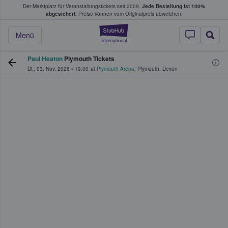
Der Marktplatz für Veranstaltungstickets seit 2009.
Jede Bestellung ist 100%
ans Tickets kaufen & verkaufen
abgesichert.
Preise können vom Originalpreis abweichen.
StubHub - Wo Fans
Menü
Paul Heaton
Plymouth Tickets
Di., 03. Nov. 2026
•
19:00
at
Plymouth Arena
,
Plymouth
,
Devon