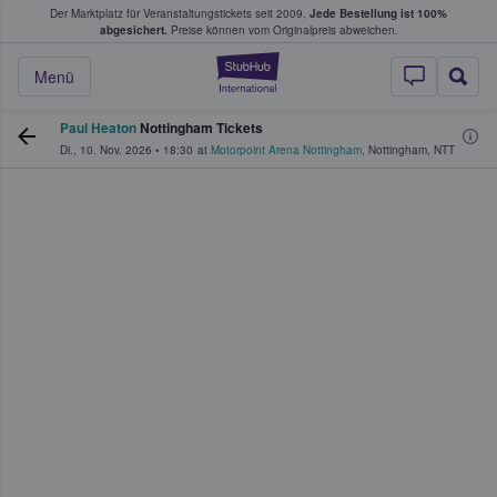
Der Marktplatz für Veranstaltungstickets seit 2009.
Jede Bestellung ist 100%
ans Tickets kaufen & verkaufen
abgesichert.
Preise können vom Originalpreis abweichen.
StubHub - Wo Fans
Menü
Paul Heaton
Nottingham Tickets
Di., 10. Nov. 2026
•
18:30
at
Motorpoint Arena Nottingham
,
Nottingham
,
NTT