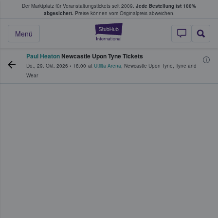
Der Marktplatz für Veranstaltungstickets seit 2009.
Jede Bestellung ist 100%
ans Tickets kaufen & verkaufen
abgesichert.
Preise können vom Originalpreis abweichen.
StubHub - Wo Fans
Menü
Paul Heaton
Newcastle Upon Tyne Tickets
Do., 29. Okt. 2026
•
18:00
at
Utilita Arena
,
Newcastle Upon Tyne
,
Tyne and
Wear