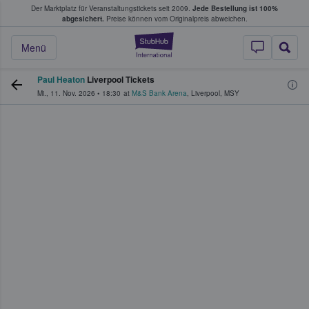
Der Marktplatz für Veranstaltungstickets seit 2009.
Jede Bestellung ist 100%
ans Tickets kaufen & verkaufen
abgesichert.
Preise können vom Originalpreis abweichen.
StubHub - Wo Fans
Menü
Paul Heaton
Liverpool Tickets
Mi., 11. Nov. 2026
•
18:30
at
M&S Bank Arena
,
Liverpool
,
MSY