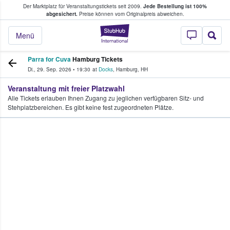
Der Marktplatz für Veranstaltungstickets seit 2009.
Jede Bestellung ist 100%
ans Tickets kaufen & verkaufen
abgesichert.
Preise können vom Originalpreis abweichen.
StubHub - Wo Fans
Menü
Parra for Cuva
Hamburg Tickets
Di., 29. Sep. 2026
•
19:30
at
Docks
,
Hamburg
,
HH
Veranstaltung mit freier Platzwahl
Alle Tickets erlauben Ihnen Zugang zu jeglichen verfügbaren Sitz- und
Stehplatzbereichen. Es gibt keine fest zugeordneten Plätze.