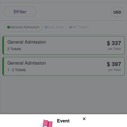
Filter
USD
General Admission
Early Entry
VIP Ticket
General Admission
$ 337
2 Tickets
pro Ticket
General Admission
$ 397
1 - 2 Tickets
pro Ticket
Event