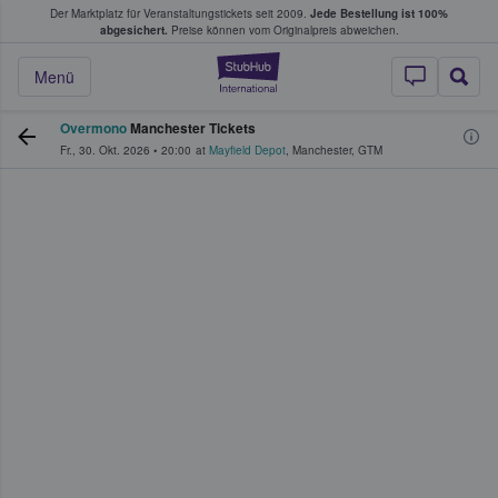
Der Marktplatz für Veranstaltungstickets seit 2009.
Jede Bestellung ist 100%
ans Tickets kaufen & verkaufen
abgesichert.
Preise können vom Originalpreis abweichen.
StubHub - Wo Fans
Menü
Overmono
Manchester Tickets
Fr., 30. Okt. 2026
•
20:00
at
Mayfield Depot
,
Manchester
,
GTM