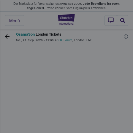
Der Marktplatz für Veranstaltungstickets seit 2009.
Jede Bestellung ist 100%
ans Tickets kaufen & verkaufen
abgesichert.
Preise können vom Originalpreis abweichen.
StubHub - Wo Fans
Menü
OsamaSon
London Tickets
Mo., 21. Sep. 2026
•
19:00
at
O2 Forum
,
London
,
LND