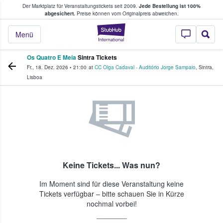
Der Marktplatz für Veranstaltungstickets seit 2009.
Jede Bestellung ist 100%
ans Tickets kaufen & verkaufen
abgesichert.
Preise können vom Originalpreis abweichen.
StubHub - Wo Fans
Menü
Os Quatro E Meia
Sintra Tickets
Fr., 18. Dez. 2026
•
21:00
at
CC Olga Cadaval - Auditório Jorge Sampaio
,
Sintra
,
Lisboa
Keine Tickets... Was nun?
Im Moment sind für diese Veranstaltung keine
Tickets verfügbar – bitte schauen Sie in Kürze
nochmal vorbei!