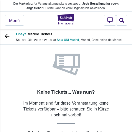
Der Marktplatz für Veranstaltungstickets seit 2009.
Jede Bestellung ist 100%
ans Tickets kaufen & verkaufen
abgesichert.
Preise können vom Originalpreis abweichen.
StubHub - Wo Fans
Menü
Oney1
Madrid Tickets
So., 04. Okt. 2026
•
21:00
at
Sala UNI Madrid
,
Madrid
,
Comunidad de Madrid
Keine Tickets... Was nun?
Im Moment sind für diese Veranstaltung keine
Tickets verfügbar – bitte schauen Sie in Kürze
nochmal vorbei!