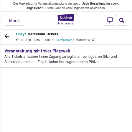
Der Marktplatz für Veranstaltungstickets seit 2009.
Jede Bestellung ist 100%
ans Tickets kaufen & verkaufen
abgesichert.
Preise können vom Originalpreis abweichen.
StubHub - Wo Fans
Menü
Oney1
Barcelona Tickets
Fr., 02. Okt. 2026
•
21:00
at
Razzmatazz 1
,
Barcelona
,
CT
Veranstaltung mit freier Platzwahl
Alle Tickets erlauben Ihnen Zugang zu jeglichen verfügbaren Sitz- und
Stehplatzbereichen. Es gibt keine fest zugeordneten Plätze.