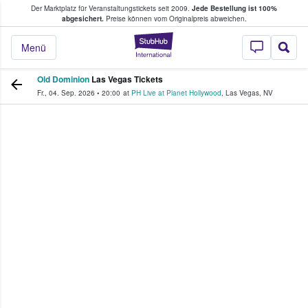
Der Marktplatz für Veranstaltungstickets seit 2009.
Jede Bestellung ist 100%
ans Tickets kaufen & verkaufen
abgesichert.
Preise können vom Originalpreis abweichen.
StubHub - Wo Fans
Menü
Old Dominion
Las Vegas Tickets
Fr., 04. Sep. 2026
•
20:00
at
PH Live at Planet Hollywood
,
Las Vegas
,
NV